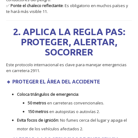
✅
Ponte el chaleco reflectante
: Es obligatorio en muchos países y
te hará más visible
11
.
2. APLICA LA REGLA PAS:
PROTEGER, ALERTAR,
SOCORRER
Este protocolo internacional es clave para manejar emergencias
en carretera
2
9
11
.
🔹 PROTEGER EL ÁREA DEL ACCIDENTE
Coloca triángulos de emergencia
:
50 metros
en carreteras convencionales.
150 metros
en autopistas o autovías
2
.
Evita focos de ignición
: No fumes cerca del lugar y apaga el
motor de los vehículos afectados
2
.