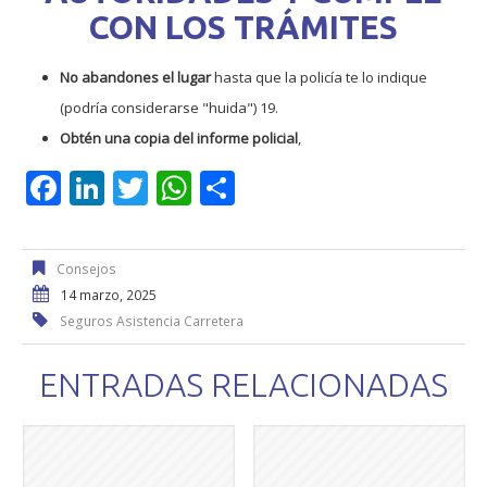
CON LOS TRÁMITES
No abandones el lugar
hasta que la policía te lo indique
(podría considerarse "huida")
1
9
.
Obtén una copia del informe policial
,
F
Li
T
W
C
ac
n
w
h
o
e
k
itt
at
m
Consejos
b
e
er
s
p
14 marzo, 2025
o
dI
A
ar
Seguros Asistencia Carretera
o
n
p
ti
ENTRADAS RELACIONADAS
k
p
r