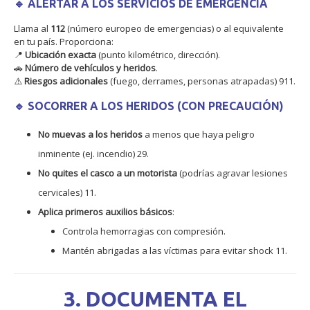
🔹 ALERTAR A LOS SERVICIOS DE EMERGENCIA
Llama al
112
(número europeo de emergencias) o al equivalente
en tu país. Proporciona:
📍
Ubicación exacta
(punto kilométrico, dirección).
🚗
Número de vehículos y heridos
.
⚠️
Riesgos adicionales
(fuego, derrames, personas atrapadas)
9
11
.
🔹 SOCORRER A LOS HERIDOS (CON PRECAUCIÓN)
No muevas a los heridos
a menos que haya peligro
inminente (ej. incendio)
2
9
.
No quites el casco a un motorista
(podrías agravar lesiones
cervicales)
11
.
Aplica primeros auxilios básicos
:
Controla hemorragias con compresión.
Mantén abrigadas a las víctimas para evitar shock
11
.
3. DOCUMENTA EL