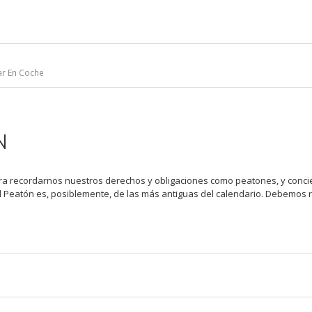
tar En Coche
N
ra recordarnos nuestros derechos y obligaciones como peatones, y concie
del Peatón es, posiblemente, de las más antiguas del calendario. Debemos