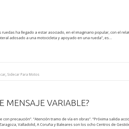
s ruedas ha llegado a estar asociado, en el imaginario popular, con el relat
lateral adosado a una motocicleta y apoyado en una rueda”, es…
ecar
,
Sidecar Para Motos
E MENSAJE VARIABLE?
le con precaución”. “Atención tramo de vía en obras”. “Próxima salida accid
 Zaragoza, Valladolid, A Coruña y Baleares son los ocho Centros de Gestió