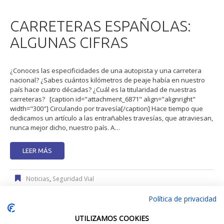
CARRETERAS ESPAÑOLAS:
ALGUNAS CIFRAS
¿Conoces las especificidades de una autopista y una carretera
nacional? ¿Sabes cuántos kilómetros de peaje había en nuestro
país hace cuatro décadas? ¿Cuál es la titularidad de nuestras
carreteras? [caption id="attachment_6871" align="alignright"
width="300"] Circulando por travesía[/caption] Hace tiempo que
dedicamos un artículo a las entrañables travesías, que atraviesan,
nunca mejor dicho, nuestro país. A…
LEER MÁS
Noticias
,
Seguridad Vial
30 septiembre, 2021
Política de privacidad
Autopistas De Peaje
,
Infraestructuras
,
Red De Carreteras
,
Tipos De Vías
UTILIZAMOS COOKIES